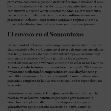
primavera, comienza el periodo de
fructificación
. A finales del mes
de junio y principios del mes de julio, los pequeños frutillos verdes
comenzaron a dejarse ver en nuestros viñedos. En este momento,
las pepitas terminaban de desarrollarse y pudimos comenzar a
practicar el
«aclareo»
, cuya técnica ayudará a respirar a la vid a
través de la eliminación de los racimos o granos más jóvenes.
El envero en el Somontano
Hacia la mitad del mes de julio, impulsado por un adelanto en el
ciclo vegetativo de la vid, comenzó el
envero de nuestras variedades
más tempranas
. En esta fase, la uva interrumpe su crecimiento y
comienzan a aparecer de forma paulatina los pigmentos
característicos de cada variedad, el cambio de color de los racimos.
Además, el
«efecto Somontano
» vuelve esta campaña 2021 con una
importante
oscilación de temperaturas entre el día y la noche
y
posibilita un envero más largo que permitirá una madurez más
pausada y completa de la uva con unas cualidades organolépticas
excelentes.
Durante estas semanas, el
trabajo a pie de viña
continúa con la
realización de labores habituales pensadas para favorecer la
aireación de la planta, disminuir los ataques de hongos y
garantizar un óptimo estado sanitario de la uva, como los