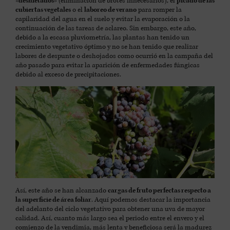
«desnietados»
(eliminación de brotes innecesarios), el
picado de las
cubiertas vegetales
o el
laboreo de verano
para romper la
capilaridad del agua en el suelo y evitar la evaporación o la
continuación de las tareas de aclareo. Sin embargo, este año,
debido a la escasa pluviometría, las plantas han tenido un
crecimiento vegetativo óptimo y no se han tenido que realizar
labores de despunte o deshojados como ocurrió en la campaña del
año pasado para evitar la aparición de enfermedades fúngicas
debido al exceso de precipitaciones.
Así, este año se han alcanzado
cargas de fruto perfectas respecto a
la superficie de área foliar
. Aquí podemos destacar la importancia
del adelanto del ciclo vegetativo para obtener una uva de mayor
calidad. Así, cuanto más largo sea el periodo entre el envero y el
comienzo de la vendimia, más lenta y beneficiosa será la madurez