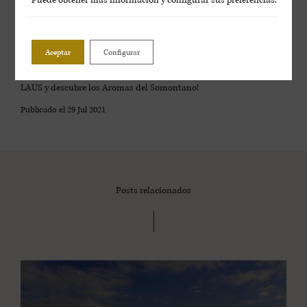
¿Quieres descubrir estos y otros muchos secretos del cultivo de
nuestras uvas y vivir la experiencia de la vendimia tú
mismo?
Descubre
LAUS & Vendimia
, una actividad que hemos
preparado para que vivas en primera persona la
vendimia 2021
y, si
Aceptar
Configurar
no puedes esperar, ven a acompañarnos en nuestras
visitas guiadas
a bodega
, disponibles todos los días de la semana. ¡Acércate a
LAUS y descubre los Aromas del Somontano!
Publicado el
29 Jul 2021
Posts relacionados