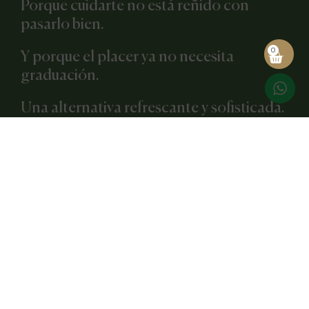
Porque cuidarte no está reñido con
pasarlo bien.
0
Y porque el placer ya no necesita
graduación.
Una alternativa refrescante y sofisticada.
Descubre el placer del vino, reinventado.
Descubre Cero by LAUS.