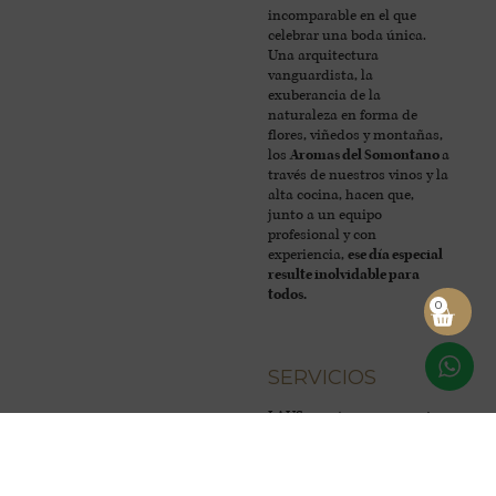
incomparable en el que
celebrar una boda única.
Una arquitectura
vanguardista, la
exuberancia de la
naturaleza en forma de
flores, viñedos y montañas,
los
Aromas del Somontano
a
través de nuestros vinos y la
alta cocina, hacen que,
junto a un equipo
profesional y con
experiencia,
ese día especial
resulte inolvidable para
todos.
0
SERVICIOS
LAUS cuenta con un
equipo
profesional y con larga
trayectoria
que os atenderá
personalmente, cuidando