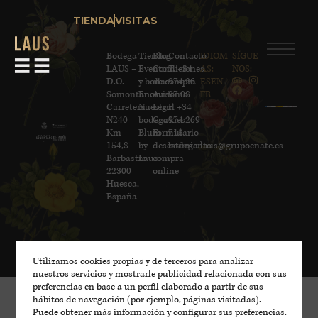
TIENDA
VISITAS
Bodega
Tienda
Blog
Contacto
IDIOM
SÍGUE
LAUS –
Eventos
Condiciones
T. +34
AS:
NOS:
D.O.
y bodas
de compra
974 26
ES
EN
Somontano
Enoturismo
Aviso
97 08
FR
Carretera
Nuestra
Legal
F. +34
N240
bodega
Cookies
974 269
Km
Blum
Formulario
715
154,8
by
desestimiento
bodega.laus@grupoenate.es
Barbastro
Laus
compra
22300
online
Huesca,
España
Utilizamos cookies propias y de terceros para analizar
nuestros servicios y mostrarle publicidad relacionada con sus
preferencias en base a un perfil elaborado a partir de sus
hábitos de navegación (por ejemplo, páginas visitadas).
Puede obtener más información y configurar sus preferencias.