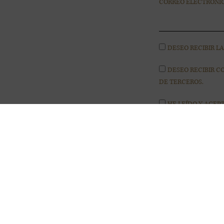
CORREO ELECTRÓNI
DESEO RECIBIR L
DESEO RECIBIR 
DE TERCEROS.
HE LEÍDO Y ACEP
ENVIAR
INFORMACIÓN SOB
DE DATOS
Responsable:
BODEGAS LAU
Finalidad:
Gestión del envío
Legitimación:
Tu consentim
Destinatarios:
Transferenci
Framework.