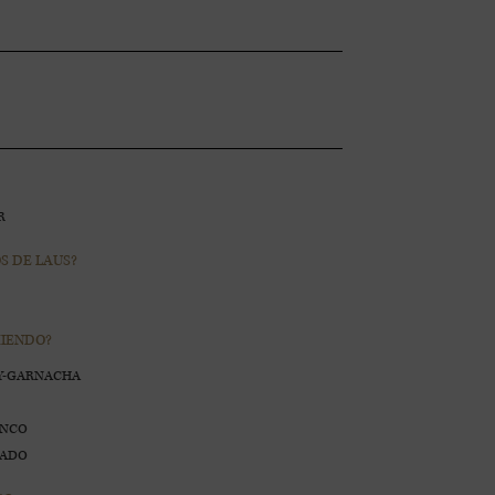
R
S DE LAUS?
MIENDO?
Y-GARNACHA
ANCO
SADO