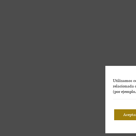
Utilizamos co
relacionada c
(por ejemplo
Acepta