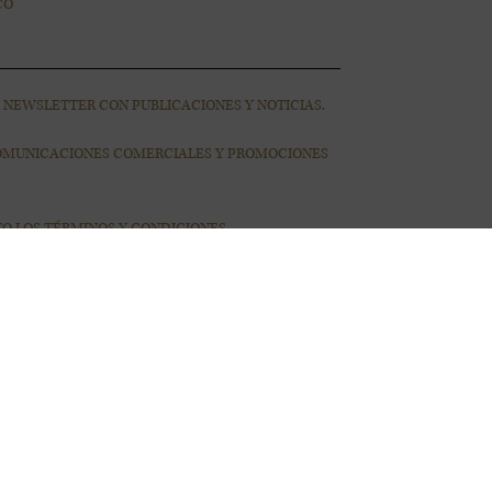
CO
A NEWSLETTER CON PUBLICACIONES Y NOTICIAS.
COMUNICACIONES COMERCIALES Y PROMOCIONES
TO LOS
TÉRMINOS Y CONDICIONES
RE EL REGLAMENTO GENERAL DE PROTECCIÓN
S, S.L..
 de noticias y, si lo autorizas, publicidad electrónica.
iento expreso mediante el marcado de las casillas.
a internacional a ActiveCampaign (EE.UU.) bajo el Data Privacy