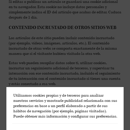
Si editas o publicas un artículo se guardará una cookie adicional
en tu navegador. Esta cookie no incluye datos personales y
simplemente indica el ID del artículo que acabas de editar. Caduca
después de 1 día.
CONTENIDO INCRUSTADO DE OTROS SITIOS WEB
Los artículos de este sitio pueden incluir contenido incrustado
(por ejemplo, vídeos, imágenes, artículos, etc.). El contenido
incrustado de otras webs se comporta exactamente de la misma
manera que si el visitante hubiera visitado la otra web.
Estas web pueden recopilar datos sobre ti, utilizar cookies,
incrustar un seguimiento adicional de terceros, y supervisar tu
interacción con ese contenido incrustado, incluido el seguimiento
de tu interacción con el contenido incrustado si tienes una cuenta
y estás conectado a esa web.
ANALÍTICA
Utilizamos cookies propias y de terceros para analizar
nuestros servicios y mostrarle publicidad relacionada con sus
Con quién compartimos tus datos
preferencias en base a un perfil elaborado a partir de sus
hábitos de navegación (por ejemplo, páginas visitadas).
Cuánto tiempo conservamos tus datos
Puede obtener más información y configurar sus preferencias.
Si dejas un comentario, el comentario y sus metadatos se