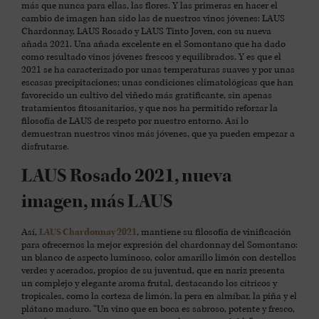
más que nunca para ellas, las flores. Y las primeras en hacer el
cambio de imagen han sido las de nuestros vinos jóvenes: LAUS
Chardonnay, LAUS Rosado y LAUS Tinto Joven, con su nueva
añada 2021. Una añada excelente en el Somontano que ha dado
como resultado vinos jóvenes frescos y equilibrados. Y es que el
2021 se ha caracterizado por unas temperaturas suaves y por unas
escasas precipitaciones; unas condiciones climatológicas que han
favorecido un cultivo del viñedo más gratificante, sin apenas
tratamientos fitosanitarios, y que nos ha permitido reforzar la
filosofía de LAUS de respeto por nuestro entorno. Así lo
demuestran nuestros vinos más jóvenes, que ya pueden empezar a
disfrutarse.
LAUS Rosado 2021, nueva
imagen, más LAUS
Así,
LAUS Chardonnay 2021
, mantiene su filosofía de vinificación
para ofrecernos la mejor expresión del chardonnay del Somontano:
un blanco de aspecto luminoso, color amarillo limón con destellos
verdes y acerados, propios de su juventud, que en nariz presenta
un complejo y elegante aroma frutal, destacando los cítricos y
tropicales, como la corteza de limón, la pera en almíbar, la piña y el
plátano maduro. “Un vino que en boca es sabroso, potente y fresco,