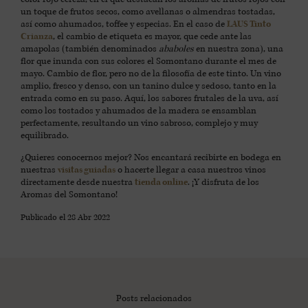
un toque de frutos secos, como avellanas o almendras tostadas,
así como ahumados, toffee y especias. En el caso de
LAUS Tinto
Crianza
, el cambio de etiqueta es mayor, que cede ante las
amapolas (también denominados
ababoles
en nuestra zona), una
flor que inunda con sus colores el Somontano durante el mes de
mayo. Cambio de flor, pero no de la filosofía de este tinto. Un vino
amplio, fresco y denso, con un tanino dulce y sedoso, tanto en la
entrada como en su paso. Aquí, los sabores frutales de la uva, así
como los tostados y ahumados de la madera se ensamblan
perfectamente, resultando un vino sabroso, complejo y muy
equilibrado.
¿Quieres conocernos mejor? Nos encantará recibirte en bodega en
nuestras
visitas guiadas
o hacerte llegar a casa nuestros vinos
directamente desde nuestra
tienda online
. ¡Y disfruta de los
Aromas del Somontano!
Publicado el
28 Abr 2022
Posts relacionados