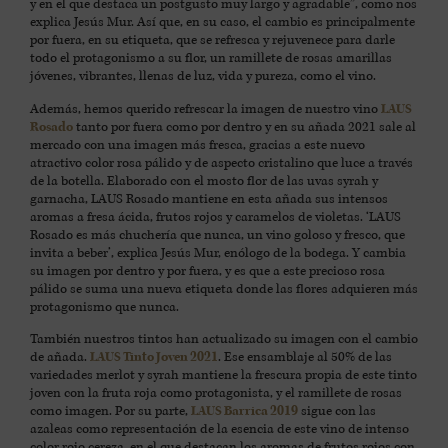
y en el que destaca un postgusto muy largo y agradable”, como nos
explica Jesús Mur. Así que, en su caso, el cambio es principalmente
por fuera, en su etiqueta, que se refresca y rejuvenece para darle
todo el protagonismo a su flor, un ramillete de rosas amarillas
jóvenes, vibrantes, llenas de luz, vida y pureza, como el vino.
Además, hemos querido refrescar la imagen de nuestro vino
LAUS
Rosado
tanto por fuera como por dentro y en su añada 2021 sale al
mercado con una imagen más fresca, gracias a este nuevo
atractivo color rosa pálido y de aspecto cristalino que luce a través
de la botella. Elaborado con el mosto flor de las uvas syrah y
garnacha, LAUS Rosado mantiene en esta añada sus intensos
aromas a fresa ácida, frutos rojos y caramelos de violetas. ‘LAUS
Rosado es más chuchería que nunca, un vino goloso y fresco, que
invita a beber’, explica Jesús Mur, enólogo de la bodega. Y cambia
su imagen por dentro y por fuera, y es que a este precioso rosa
pálido se suma una nueva etiqueta donde las flores adquieren más
protagonismo que nunca.
También nuestros tintos han actualizado su imagen con el cambio
de añada.
LAUS Tinto Joven 2021
. Ese ensamblaje al 50% de las
variedades merlot y syrah mantiene la frescura propia de este tinto
joven con la fruta roja como protagonista, y el ramillete de rosas
como imagen. Por su parte,
LAUS Barrica 2019
sigue con las
azaleas como representación de la esencia de este vino de intenso
color rojo cereza, en el que destacan los aromas de frutos rojos con