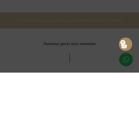
TODO
VINOS
EVENTOS
NOTICIAS
SOMONTANO
ENOTURISMO
0
Nuestros posts más recientes