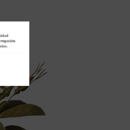
icidad
navegación
cias.