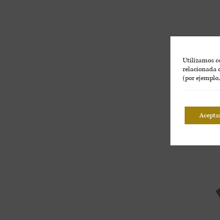
Utilizamos co
relacionada c
(por ejemplo
Acepta