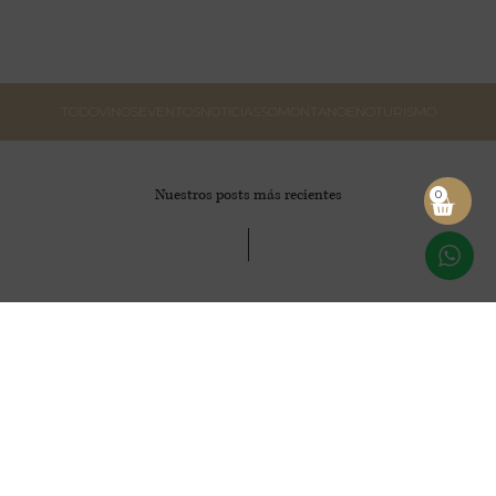
TODO
VINOS
EVENTOS
NOTICIAS
SOMONTANO
ENOTURISMO
Nuestros posts más recientes
0