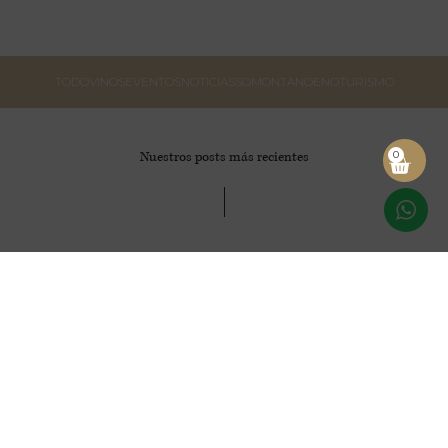
TODO
VINOS
EVENTOS
NOTICIAS
SOMONTANO
ENOTURISMO
0
Nuestros posts más recientes