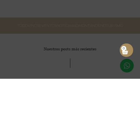
TODO
VINOS
EVENTOS
NOTICIAS
SOMONTANO
ENOTURISMO
0
Nuestros posts más recientes