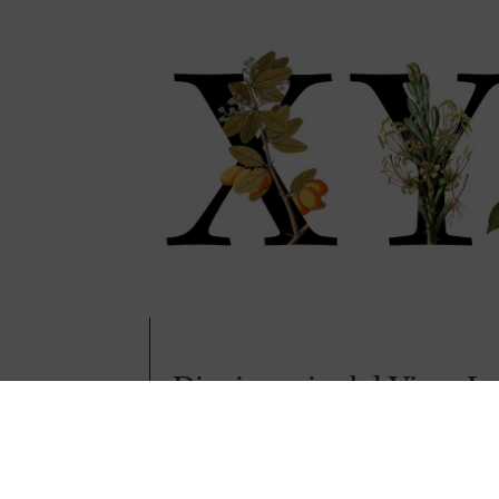
Diccionario del Vino: Le
Y y Z
Continuamos nuestro recorrido por el diccionario 
por palabras, conceptos y curiosidades que forman