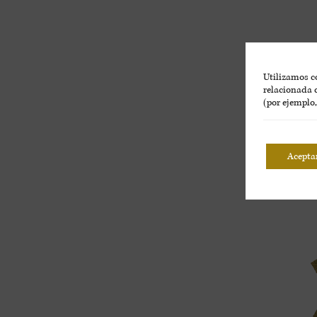
Utilizamos co
relacionada c
(por ejemplo
Acepta