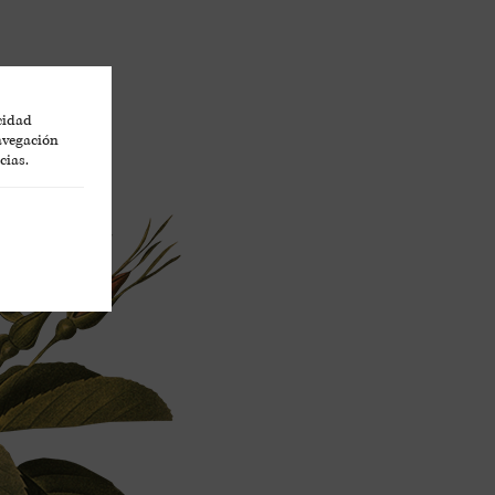
icidad
navegación
cias.