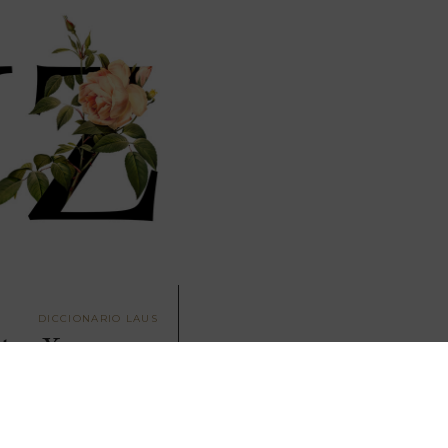
DICCIONARIO LAUS
tra X,
del vino de LAUS. Un viaje
 parte del universo