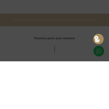
TODO
VINOS
EVENTOS
NOTICIAS
SOMONTANO
ENOTURISMO
0
Nuestros posts más recientes