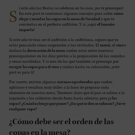
i este año las fiestas se celebran en tu casa, ¡no te preocupes!
S
En este post te contamos algunos consejos para saber
cómo
elegir y montar las copas en la mesa de Navidad
y que te
conviertas en el perfecto anfitrión. Y sí, ¡aquí
el tamaño
importa
!
Si este año te toca ser el anfitrión o la anfitriona, seguro que ya
estás pensando cómo sorprender a tus invitados. El
menú
, el
vino
e
incluso la
decoración de la mesa
suelen estar entre nuestras
preocupaciones en los días previos a la preparación de las comidas
y cenas navideñas. Y si eres de los que también se preocupa por
escoger las copas para el vino
y cuidas hasta su colocación, ¡este
post es para ti!
Por suerte, existen algunas
normas o protocolos
que suelen
aplicarse y resultan muy útiles a la hora de preparar cada
elemento en nuestra mesa. Tenemos claro que el pan se coloca a la
izquierda y los cubiertos desde fuera hacia adentro, pero
¿y las
copas? ¿Cuántas tengo que poner? ¿En qué orden se colocan? ¿Sirve
cualquier copa?
¿Cómo debe ser el orden de las
copas en la mesa?