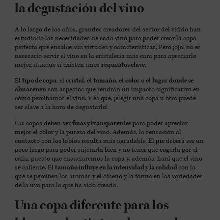
la degustación del vino
A lo largo de los años, grandes creadores del sector del vidrio han
estudiado las necesidades de cada vino para poder crear la copa
perfecta que ensalce sus virtudes y características. Pero ¡ojo! no es
necesario servir el vino en la cristalería más cara para apreciarlo
mejor, aunque sí existen unos
requisitos clave
.
El
tipo de copa
, el
cristal
, el
tamaño
, el
color
o el
lugar donde se
almacenen
son aspectos que tendrán un impacto significativo en
cómo percibamos el vino. Y es que, ¡elegir una copa u otra puede
ser clave a la hora de degustarlo!
Las copas deben ser
finas y transparentes
para poder apreciar
mejor el color y la pureza del vino. Además, la sensación al
contacto con los labios resulta más agradable. El
pie
deberá ser un
poco largo para poder sujetarla bien y no tener que cogerla por el
cáliz, puesto que ensuciaremos la copa y, además, hará que el vino
se caliente. El
tamaño influye en la intensidad y la calidad
con la
que se perciben los aromas y el diseño y la forma en las variedades
de la uva para la que ha sido creada.
Una copa diferente para los