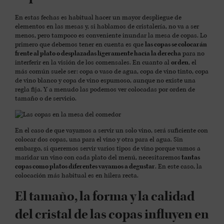
En estas fechas es habitual hacer un mayor despliegue de
elementos en las mesas y, si hablamos de cristalería, no va a ser
menos, pero tampoco es conveniente inundar la mesa de copas. Lo
primero que debemos tener en cuenta es que
las copas se colocarán
frente al plato o desplazadas ligeramente hacia la derecha
para no
interferir en la visión de los comensales. En cuanto al
orden
, el
más común suele ser: copa o vaso de agua, copa de vino tinto, copa
de vino blanco y copa de vino espumoso, aunque no existe una
regla fija. Y a menudo las podemos ver colocadas por orden de
tamaño o de servicio.
En el caso de que vayamos a servir un solo vino, será suficiente con
colocar dos copas, una para el vino y otra para el agua. Sin
embargo, si queremos servir varios tipos de vino porque vamos a
maridar un vino con cada plato del menú, necesitaremos
tantas
copas como platos diferentes vayamos a degustar
. En este caso, la
colocación más habitual es en hilera recta.
El tamaño, la forma y la calidad
del cristal de las copas influyen en