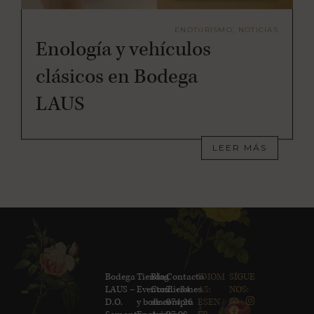
ENOTURISMO, NOTICIAS
Enología y vehículos
clásicos en Bodega
LAUS
LEER MÁS
Bodega
Tienda
Blog
Contacto
IDIOM
SÍGUE
LAUS –
Eventos
Condiciones
T. +34
AS:
NOS:
D.O.
y bodas
de compra
974 26
ES
EN