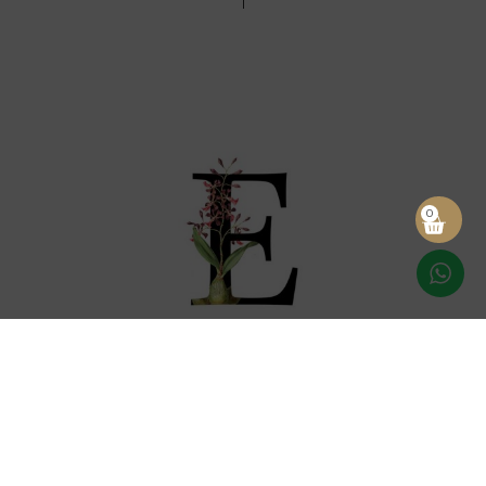
0
DICCIONARIO LAUS
Diccionario del vino:
letra “E”