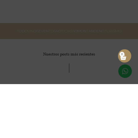
TODO
VINOS
EVENTOS
NOTICIAS
SOMONTANO
ENOTURISMO
Nuestros posts más recientes
0