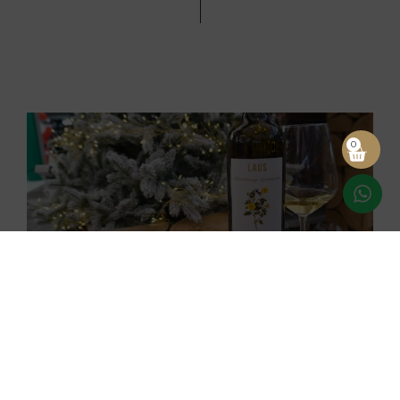
0
VINOS
Maridajes dulces de
Navidad: encuentra el