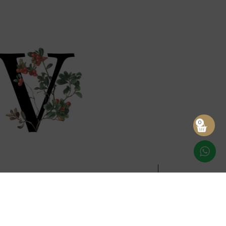
0
DICCIONARIO LAUS
del Vino: Letra V
o sigue creciendo y, letra a letra, nos adentramos
 la enología. Hoy toca descubrir términos con la