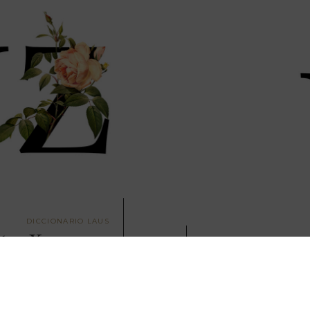
DICCIONARIO LAUS
tra X,
Diccionario 
del vino de LAUS. Un viaje
Nuestro diccionario del vin
 parte del universo
en el apasionante mundo de