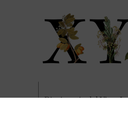
Diccionario del Vino: Le
Y y Z
Continuamos nuestro recorrido por el diccionario 
por palabras, conceptos y curiosidades que forman