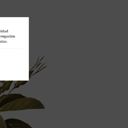
icidad
navegación
cias.