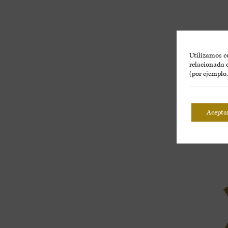
Utilizamos co
relacionada c
(por ejemplo
Acepta