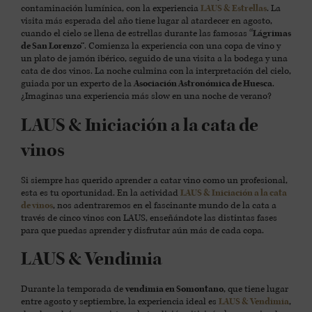
contaminación lumínica, con la experiencia
LAUS & Estrellas
. La
visita más esperada del año tiene lugar al atardecer en agosto,
cuando el cielo se llena de estrellas durante las famosas
“Lágrimas
de San Lorenzo”
. Comienza la experiencia con una copa de vino y
un plato de jamón ibérico, seguido de una visita a la bodega y una
cata de dos vinos. La noche culmina con la interpretación del cielo,
guiada por un experto de la
Asociación Astronómica de Huesca
.
¿Imaginas una experiencia más slow en una noche de verano?
LAUS & Iniciación a la cata de
vinos
Si siempre has querido aprender a catar vino como un profesional,
esta es tu oportunidad. En la actividad
LAUS & Iniciación a la cata
de vinos
, nos adentraremos en el fascinante mundo de la cata a
través de cinco vinos con LAUS, enseñándote las distintas fases
para que puedas aprender y disfrutar aún más de cada copa.
LAUS & Vendimia
Durante la temporada de
vendimia en Somontano
, que tiene lugar
entre agosto y septiembre, la experiencia ideal es
LAUS & Vendimia
,