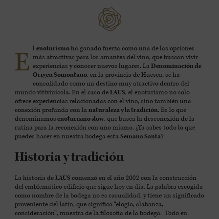
l
enoturismo
ha ganado fuerza como una de las opciones
E
más atractivas para los amantes del vino, que buscan vivir
experiencias y conocer nuevos lugares. La
Denominación de
Origen Somontano
, en la provincia de Huesca, se ha
consolidado como un destino muy atractivo dentro del
mundo vitivinícola. En el caso de
LAUS
, el enoturismo no solo
ofrece experiencias relacionadas con el vino, sino también una
conexión profunda con la
naturaleza y la tradición
. Es lo que
denominamos
enoturismo slow
, que busca la desconexión de la
rutina para la reconexión con uno mismo. ¿Ya sabes todo lo que
puedes hacer en nuestra bodega esta
Semana Santa
?
Historia y tradición
La historia de
LAUS
comenzó en el año 2002 con la construcción
del emblemático edificio que sigue hoy en día. La palabra escogida
como nombre de la bodega no es casualidad, y tiene un significado
proveniente del latín, que significa “elogio, alabanza,
consideración”, muestra de la filosofía de la bodega. Todo en