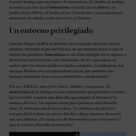
nuestra bodega gira en torno a la naturaleza. De hecho, la bodega
es como una isla en el
Somontano
, rodeada de su alberca, su
Jardín de los Olivos, el Jardín de las Variedades y una importante
extensión de viñedo, todo con vistas al Pirineo.
Un entorno privilegiado
Cuando llegas a
LAUS
, lo primero que se puede observar son los
viñedos, situados al pie del Pirineo, en un entorno natural que te
dejará sin palabras.
Somontano
es un claro ejemplo de la riqueza y
diversidad del territorio, con variedades de uva que crecen en
suelos que van desde arcillosos hasta calcáreos. La influencia del
cercano Pirineo crea un microclima único, que permite a las
bodegas producir vinos con características excepcionales.
Por eso,
LAUS
es, ante todo, tierra, viñedo y naturaleza. El
enoturismo
en la bodega es una experiencia que permitirá a todos
los visitantes conocer una filosofía que respeta el entorno y la
esencia del vino. Un espacio único para practicar una filosofía
slow, de contacto con la naturaleza. Un remanso de paz para
escapar de la rutina, las prisas del día a día y conectar de nuevo
con uno mismo. ¿Te suena eso de ‘desconectar para reconectar’?
¡Así es nuestra filosofía enoturística!