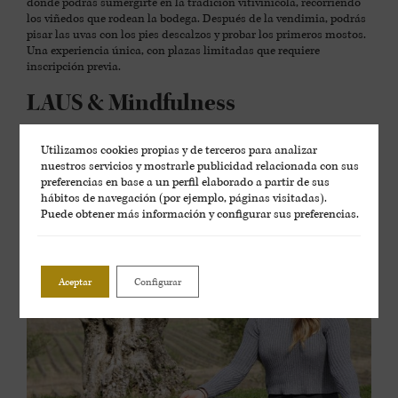
donde podrás sumergirte en la tradición vitivinícola, recorriendo
los viñedos que rodean la bodega. Después de la vendimia, podrás
pisar las uvas con los pies descalzos y probar los primeros mostos.
Una experiencia única, con plazas limitadas que requiere
inscripción previa.
LAUS & Mindfulness
La experiencia de
Mindfulness
te permitirá sumergirte en el
Utilizamos cookies propias y de terceros para analizar
mundo del vino con plena conciencia. Aquí podrás contemplar,
nuestros servicios y mostrarle publicidad relacionada con sus
saborear, oler, acariciar, degustar, respirar y sentir, dejándote llevar
preferencias en base a un perfil elaborado a partir de sus
por la armonía del momento. Una experiencia que puedes solicitar
hábitos de navegación (por ejemplo, páginas visitadas).
personalmente y adaptaremos a tus necesidades.
Puede obtener más información y configurar sus preferencias.
Aceptar
Configurar