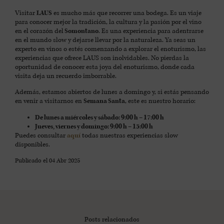
Visitar
LAUS
es mucho más que recorrer una bodega. Es un viaje
para conocer mejor la tradición, la cultura y la pasión por el vino
en el corazón del
Somontano
. Es una experiencia para adentrarse
en el mundo slow y dejarse llevar por la naturaleza. Ya seas un
experto en vinos o estés comenzando a explorar el enoturismo, las
experiencias que ofrece LAUS son inolvidables. No pierdas la
oportunidad de conocer esta joya del enoturismo, donde cada
visita deja un recuerdo imborrable.
Además, estamos abiertos de lunes a domingo y, si estás pensando
en venir a visitarnos en
Semana Santa
, este es nuestro horario:
De lunes a miércoles y sábado: 9:00 h – 17:00 h
Jueves, viernes y domingo: 9:00 h – 15:00 h
Puedes consultar
aquí
todas nuestras experiencias slow
disponibles.
Publicado el
04 Abr 2025
Posts relacionados