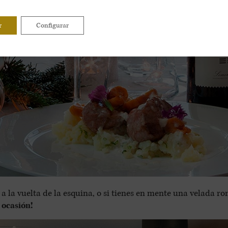
r
Configurar
 a la vuelta de la esquina, o si tienes en mente una velada r
 ocasión!