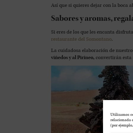
Así que si quieres dejar con la boca a
Sabores y aromas, regal
Si eres de los que les encanta disfru
restaurante del Somontano
.
La cuidadosa elaboración de nuestros
viñedos y al Pirineo,
convertirán esta 
Utilizamos co
relacionada c
(por ejemplo