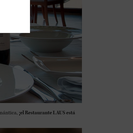
omántica,
¡el Restaurante LAUS está