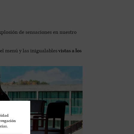
explosión de sensaciones en nuestro
el menú y las inigualables
vistas a los
icidad
navegación
cias.