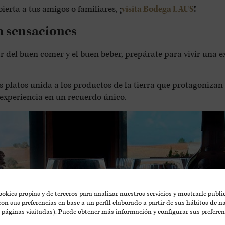
bierta a tus amigos o familiares,
¡
visita Bodega LAUS
!
a sensaciones
tar del buen comer y el buen beber, prepárate para vivir una 
 platos unida a los productos de la tierra que protagonizan 
experiencia en un recuerdo único.
okies propias y de terceros para analizar nuestros servicios y mostrarle publ
on sus preferencias en base a un perfil elaborado a partir de sus hábitos de 
, páginas visitadas). Puede obtener más información y configurar sus preferen