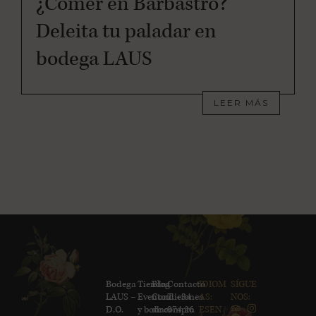
¿Comer en Barbastro?
Deleita tu paladar en
bodega LAUS
LEER MÁS
Bodega
Tienda
Blog
Contacto
IDIOM
SÍGUE
LAUS –
Eventos
Condiciones
T. +34
AS:
NOS:
D.O.
y bodas
de compra
974 26
ES
EN