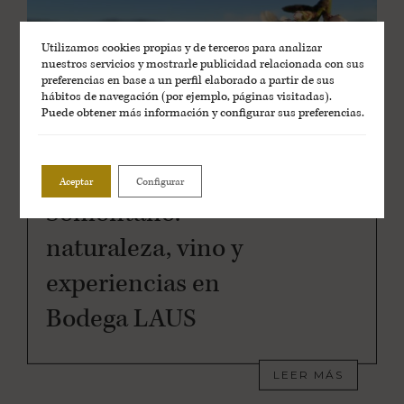
Utilizamos cookies propias y de terceros para analizar
nuestros servicios y mostrarle publicidad relacionada con sus
preferencias en base a un perfil elaborado a partir de sus
hábitos de navegación (por ejemplo, páginas visitadas).
Puede obtener más información y configurar sus preferencias.
VINOS
Primavera en
Aceptar
Configurar
Somontano:
naturaleza, vino y
experiencias en
Bodega LAUS
LEER MÁS