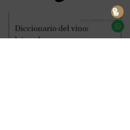
0
DICCIONARIO LAUS
Diccionario del vino:
letra «J»
Seguimos descubriendo poco a poco el fascinante mundo
de la enología con nuestro diccionario del vino. Hoy es el
turno de la letra J: ¡vamos allá! James Suckling: crítico
estadounidense de vinos, conocido a nivel internacional.
Además, es periodista y publica clasificaciones de vinos,
reseñas, artículos, y notas de cata de vinos, entre otros.
Jaqueado: [...]
LEER MÁS