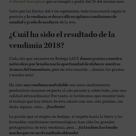
Cabernet Sauvignon
que se recogió a partir del 25 del mismo mes.
Salvo por las lluvias del 4 de septiembre, todo transcurrió según lo
previsto y
la vendimia se desarrolló en óptimas condiciones de
sanidad y grado de madurez
de la uva.
¿Cuál ha sido el resultado de la
vendimia 2018?
Cada día que amanece en Bodega LAUS
damos gracias a nuestra
naturaleza por brindarnos la oportunidad de elaborar nuestros
Aromas del Somontano
, pero en esta ocasión… ¡damos las gracias
y mucho más!
Ha sido
una vendimia inolvidable
con unos rendimientos
productivos mayores respecto al año pasado y, sobre todo, ¡con una
calidad extraordinaria! Por tanto, si tuviéramos que resumir todo
el trabajo que hay detrás de esta añada con una sola palabra, sin
duda alguna, sería…
¡Excelente!
La pasión que se respira en bodega, el respeto hacia la tierra y las
favorables condiciones meteorológicas han sido los grandes
protagonistas de esta vendimia, pero…
¡tú también has tenido
mucho que ver en el resultado obtenido!