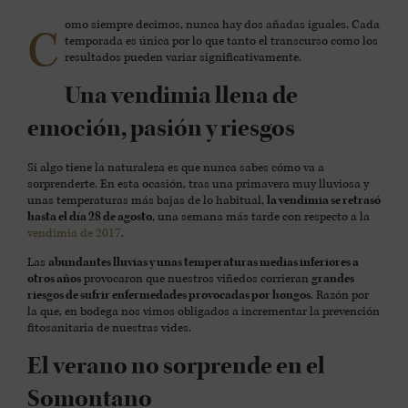
omo siempre decimos, nunca hay dos añadas iguales. Cada
C
temporada es única por lo que tanto el transcurso como los
resultados pueden variar significativamente.
Una vendimia llena de
emoción, pasión y riesgos
Si algo tiene la naturaleza es que nunca sabes cómo va a
sorprenderte. En esta ocasión, tras una primavera muy lluviosa y
unas temperaturas más bajas de lo habitual,
la vendimia se retrasó
hasta el día 28 de agosto
, una semana más tarde con respecto a la
vendimia de 2017
.
Las
abundantes lluvias y unas temperaturas medias inferiores a
otros años
provocaron que nuestros viñedos corrieran
grandes
riesgos de sufrir enfermedades provocadas por hongos
. Razón por
la que, en bodega nos vimos obligados a incrementar la prevención
fitosanitaria de nuestras vides.
El verano no sorprende en el
Somontano