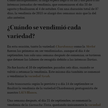
Como anticipábamos, la larga espera llegó a su fin y dio paso a las
intensas jornadas de vendimia, que comenzaron el día 28 de
agosto y finalizaron el 4 de octubre. Con
una duración total de 37
días
, la vendimia de 2018
se alargó dos semanas más que la del
año anterior.
¿Cuándo se vendimió cada
variedad?
En esta ocasión, tanto la variedad
Chardonnay
como la
Merlot
fueron las primeras en ser vendimiadas, aunque
el día 4 de
septiembre
, tan solo una semana después de comenzar,
se tuvieron
que detener las labores de recogida debido a las intensas lluvias
.
No fue hasta el 10 de septiembre, pasados seis días, cuando se
volvió a retomar la vendimia. Este mismo día también se comenzó
a vendimiar la
variedad
Syrah
.
Todo transcurría según lo previsto y a día 14 de septiembre se
finalizó la vendimia de la variedad Chardonnay, protagonista de
nuestro
LAUS Blanco
.
Una semana después, el día 21 de septiembre, se comenzó la
vendimia de la
Garnacha Tinta
, quedando únicamente la
variedad